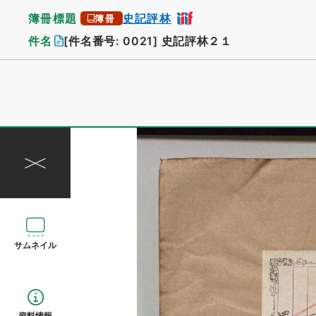
簿冊標題
史記評林
簿冊
件名
[件名番号: 0021]
史記評林２１
サムネイル
資料情報