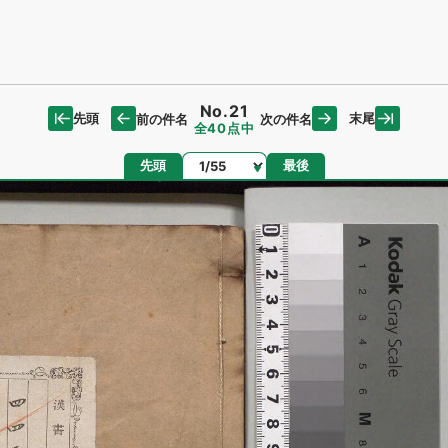
No.21
先頭
末尾
前の件名
次の件名
全40点中
ページ
先頭
最後