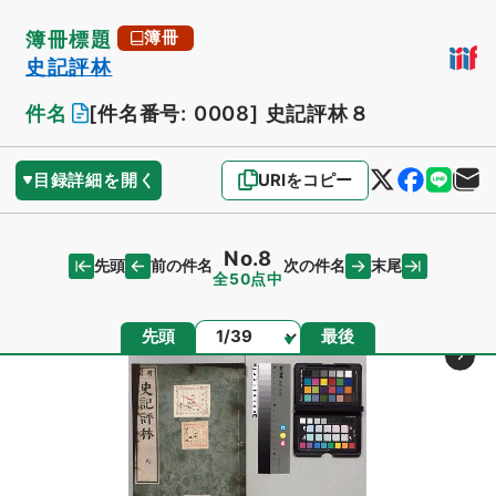
簿冊標題
簿冊
史記評林
件名
[件名番号: 0008]
史記評林８
目録詳細を開く
URIをコピー
No.8
先頭
末尾
前の件名
次の件名
全50点中
ページ
先頭
最後