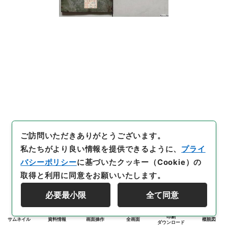
ご訪問いただきありがとうございます。
私たちがより良い情報を提供できるように、
プライ
バシーポリシー
に基づいたクッキー（Cookie）の
取得と利用に同意をお願いいたします。
必要最小限
全て同意
印刷
サムネイル
資料情報
画面操作
全画面
概観図
ダウンロード