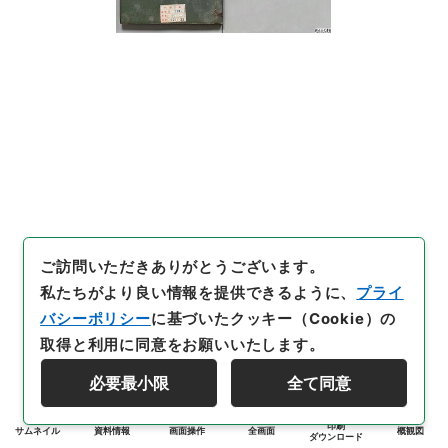
ご訪問いただきありがとうございます。
私たちがより良い情報を提供できるように、
プライ
バシーポリシー
に基づいたクッキー（Cookie）の
取得と利用に同意をお願いいたします。
必要最小限
全て同意
印刷
サムネイル
資料情報
画面操作
全画面
概観図
ダウンロード