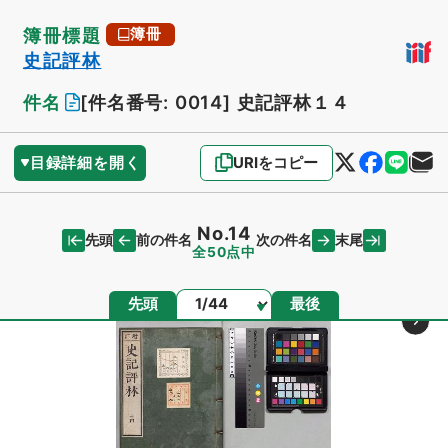
簿冊標題
簿冊
史記評林
件名
[件名番号: 0014]
史記評林１４
目録詳細を開く
URIをコピー
No.14
先頭
末尾
前の件名
次の件名
全50点中
ページ
先頭
最後