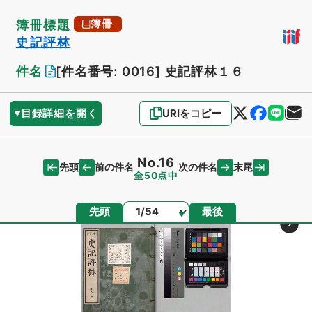
簿冊標題
簿冊
史記評林
件名
[件名番号: 0016]
史記評林１６
目録詳細を開く
URIをコピー
No.16
先頭
末尾
前の件名
次の件名
全50点中
ページ
先頭
最後