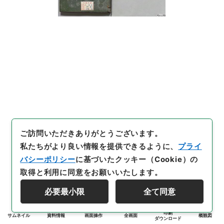
ご訪問いただきありがとうございます。
私たちがより良い情報を提供できるように、
プライ
バシーポリシー
に基づいたクッキー（Cookie）の
取得と利用に同意をお願いいたします。
必要最小限
全て同意
印刷
サムネイル
資料情報
画面操作
全画面
概観図
ダウンロード