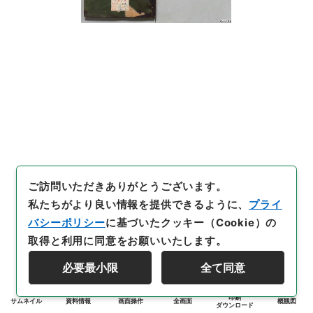
ご訪問いただきありがとうございます。
私たちがより良い情報を提供できるように、
プライ
バシーポリシー
に基づいたクッキー（Cookie）の
取得と利用に同意をお願いいたします。
必要最小限
全て同意
印刷
サムネイル
資料情報
画面操作
全画面
概観図
ダウンロード