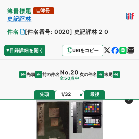
簿冊標題
簿冊
史記評林
件名
[件名番号: 0020]
史記評林２０
目録詳細を開く
URIをコピー
No.20
先頭
末尾
前の件名
次の件名
全50点中
ページ
先頭
最後