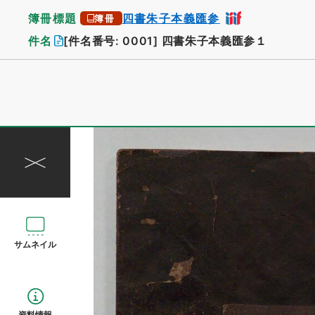
簿冊標題
四書朱子本義匯参
簿冊
件名
[件名番号: 0001]
四書朱子本義匯参１
サムネイル
資料情報