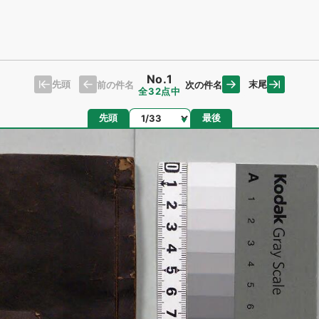
No.1
先頭
末尾
前の件名
次の件名
全32点中
ページ
先頭
最後