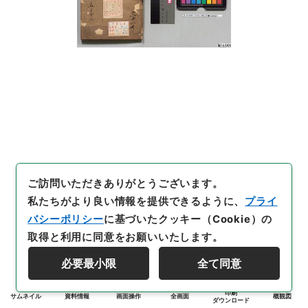
ご訪問いただきありがとうございます。
私たちがより良い情報を提供できるように、
プライ
バシーポリシー
に基づいたクッキー（Cookie）の
取得と利用に同意をお願いいたします。
必要最小限
全て同意
印刷
サムネイル
資料情報
画面操作
全画面
概観図
ダウンロード