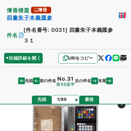
簿冊標題
簿冊
四書朱子本義匯参
[件名番号: 0031]
四書朱子本義匯参
件名
３１
目録詳細を開く
URIをコピー
No.31
先頭
末尾
前の件名
次の件名
全32点中
ページ
先頭
最後