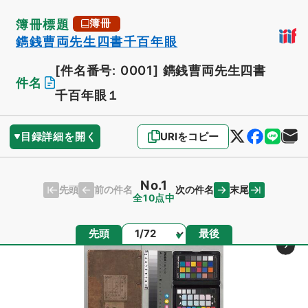
簿冊標題
簿冊
鐫銭曹両先生四書千百年眼
[件名番号: 0001]
鐫銭曹両先生四書
件名
千百年眼１
目録詳細を開く
URIをコピー
No.1
先頭
末尾
前の件名
次の件名
全10点中
ページ
先頭
最後