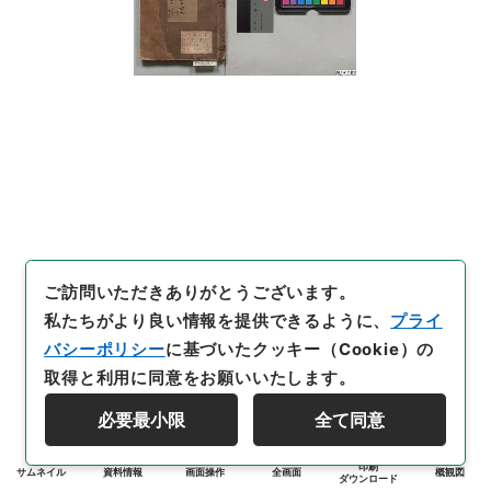
ご訪問いただきありがとうございます。
私たちがより良い情報を提供できるように、
プライ
バシーポリシー
に基づいたクッキー（Cookie）の
取得と利用に同意をお願いいたします。
必要最小限
全て同意
印刷
サムネイル
資料情報
画面操作
全画面
概観図
ダウンロード