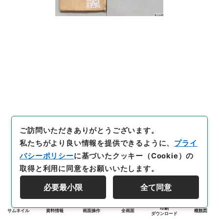
ご訪問いただきありがとうございます。
私たちがより良い情報を提供できるように、
プライ
バシーポリシー
に基づいたクッキー（Cookie）の
取得と利用に同意をお願いいたします。
必要最小限
全て同意
印刷
サムネイル
資料情報
画面操作
全画面
概観図
ダウンロード