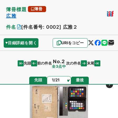
簿冊標題
簿冊
広雅
件名
[件名番号: 0002]
広雅２
目録詳細を開く
URIをコピー
No.2
先頭
末尾
前の件名
次の件名
全3点中
ページ
先頭
最後