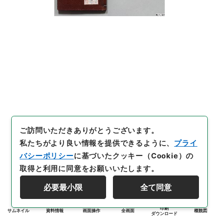
ご訪問いただきありがとうございます。
私たちがより良い情報を提供できるように、
プライ
バシーポリシー
に基づいたクッキー（Cookie）の
取得と利用に同意をお願いいたします。
必要最小限
全て同意
印刷
サムネイル
資料情報
画面操作
全画面
概観図
ダウンロード