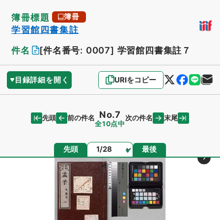
簿冊標題
簿冊
学習館四書集註
件名
[件名番号: 0007]
学習館四書集註７
目録詳細を開く
URIをコピー
No.7
先頭
末尾
前の件名
次の件名
全10点中
ページ
先頭
最後