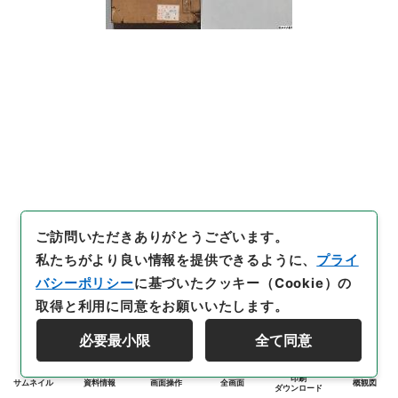
ご訪問いただきありがとうございます。
私たちがより良い情報を提供できるように、
プライ
バシーポリシー
に基づいたクッキー（Cookie）の
取得と利用に同意をお願いいたします。
必要最小限
全て同意
印刷
サムネイル
資料情報
画面操作
全画面
概観図
ダウンロード