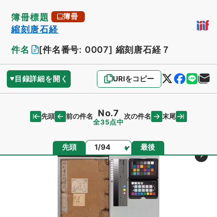
簿冊標題
簿冊
縮刻唐石経
件名
[件名番号: 0007]
縮刻唐石経７
目録詳細を開く
URIをコピー
No.7
先頭
末尾
前の件名
次の件名
全35点中
ページ
先頭
最後