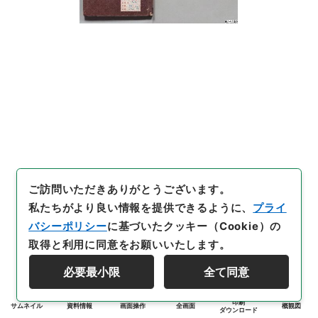
ご訪問いただきありがとうございます。
私たちがより良い情報を提供できるように、
プライ
バシーポリシー
に基づいたクッキー（Cookie）の
取得と利用に同意をお願いいたします。
必要最小限
全て同意
印刷
サムネイル
資料情報
画面操作
全画面
概観図
ダウンロード