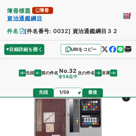
簿冊標題
簿冊
資治通鑑綱目
件名
[件名番号: 0032]
資治通鑑綱目３２
目録詳細を開く
URIをコピー
No.32
先頭
末尾
前の件名
次の件名
全58点中
ページ
先頭
最後