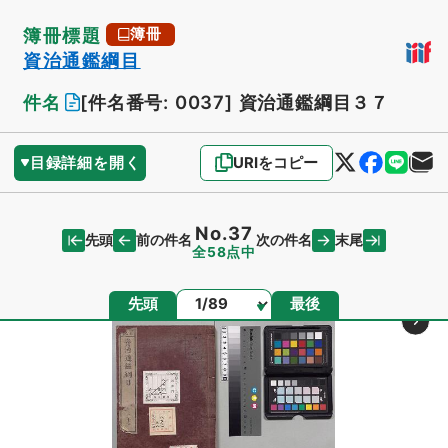
簿冊標題
簿冊
資治通鑑綱目
件名
[件名番号: 0037]
資治通鑑綱目３７
目録詳細を開く
URIをコピー
No.37
先頭
末尾
前の件名
次の件名
全58点中
ページ
先頭
最後