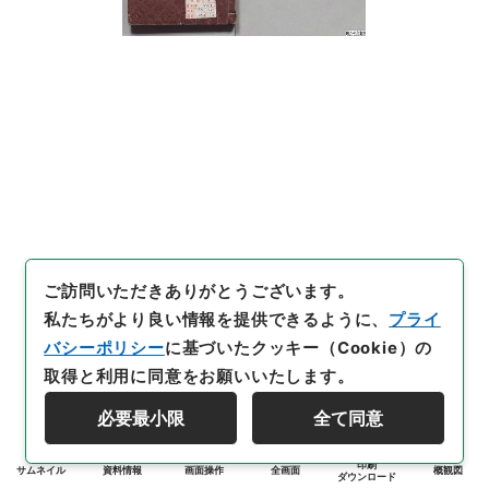
ご訪問いただきありがとうございます。
私たちがより良い情報を提供できるように、
プライ
バシーポリシー
に基づいたクッキー（Cookie）の
取得と利用に同意をお願いいたします。
必要最小限
全て同意
印刷
サムネイル
資料情報
画面操作
全画面
概観図
ダウンロード