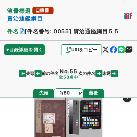
簿冊標題
簿冊
資治通鑑綱目
件名
[件名番号: 0055]
資治通鑑綱目５５
目録詳細を開く
URIをコピー
No.55
先頭
末尾
前の件名
次の件名
全58点中
ページ
先頭
最後