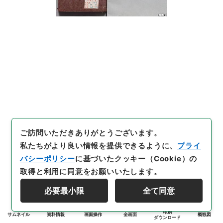
ご訪問いただきありがとうございます。
私たちがより良い情報を提供できるように、
プライ
バシーポリシー
に基づいたクッキー（Cookie）の
取得と利用に同意をお願いいたします。
必要最小限
全て同意
印刷
サムネイル
資料情報
画面操作
全画面
概観図
ダウンロード