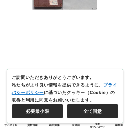
ご訪問いただきありがとうございます。
私たちがより良い情報を提供できるように、
プライ
バシーポリシー
に基づいたクッキー（Cookie）の
取得と利用に同意をお願いいたします。
必要最小限
全て同意
印刷
サムネイル
資料情報
画面操作
全画面
概観図
ダウンロード