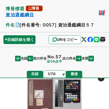
簿冊標題
簿冊
資治通鑑綱目
件名
[件名番号: 0057]
資治通鑑綱目５７
目録詳細を開く
URIをコピー
No.57
先頭
末尾
前の件名
次の件名
全58点中
ページ
先頭
最後