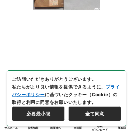
ご訪問いただきありがとうございます。
私たちがより良い情報を提供できるように、
プライ
バシーポリシー
に基づいたクッキー（Cookie）の
取得と利用に同意をお願いいたします。
必要最小限
全て同意
印刷
サムネイル
資料情報
画面操作
全画面
概観図
ダウンロード