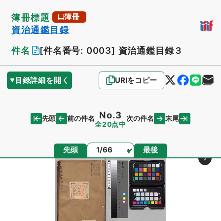
簿冊標題
簿冊
資治通鑑目録
件名
[件名番号: 0003]
資治通鑑目録３
目録詳細を開く
URIをコピー
No.3
先頭
末尾
前の件名
次の件名
全20点中
ページ
先頭
最後