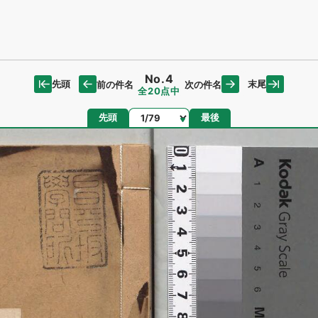
No.4
先頭
末尾
前の件名
次の件名
全20点中
ページ
先頭
最後