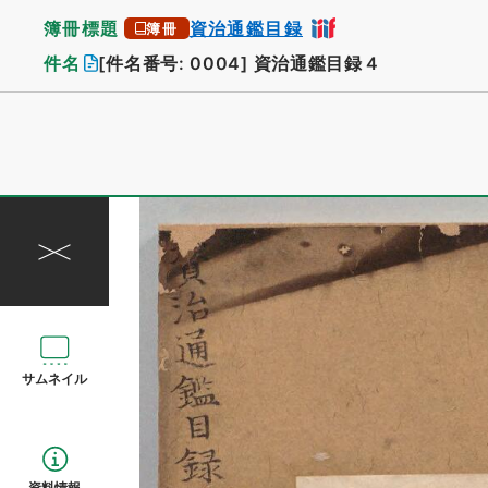
簿冊標題
資治通鑑目録
簿冊
件名
[件名番号: 0004]
資治通鑑目録４
サムネイル
資料情報