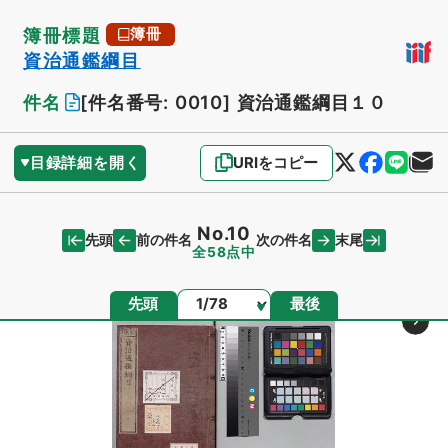
簿冊標題
簿冊
資治通鑑綱目
件名
[件名番号: 0010]
資治通鑑綱目１０
目録詳細を開く
URIをコピー
No.10
先頭
末尾
前の件名
次の件名
全58点中
ページ
先頭
最後