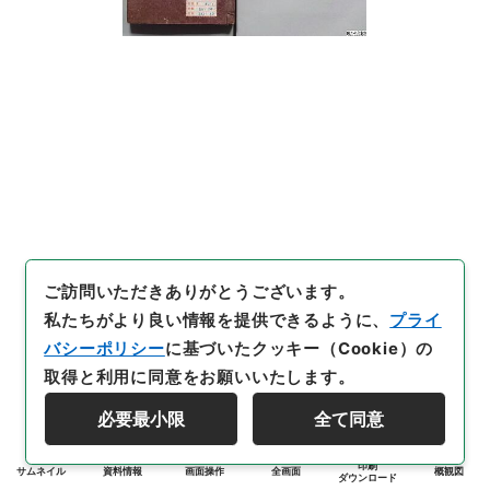
ご訪問いただきありがとうございます。
私たちがより良い情報を提供できるように、
プライ
バシーポリシー
に基づいたクッキー（Cookie）の
取得と利用に同意をお願いいたします。
必要最小限
全て同意
印刷
サムネイル
資料情報
画面操作
全画面
概観図
ダウンロード