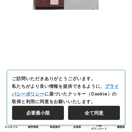
ご訪問いただきありがとうございます。
私たちがより良い情報を提供できるように、
プライ
バシーポリシー
に基づいたクッキー（Cookie）の
取得と利用に同意をお願いいたします。
必要最小限
全て同意
印刷
サムネイル
資料情報
画面操作
全画面
概観図
ダウンロード