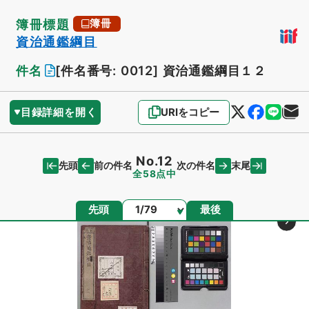
簿冊標題
簿冊
資治通鑑綱目
件名
[件名番号: 0012]
資治通鑑綱目１２
目録詳細を開く
URIをコピー
No.12
先頭
末尾
前の件名
次の件名
全58点中
ページ
先頭
最後