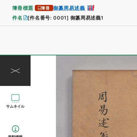
簿冊標題
御纂周易述義
簿冊
件名
[件名番号: 0001]
御纂周易述義1
サムネイル
資料情報