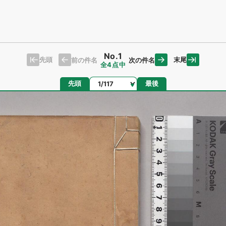
No.1
先頭
末尾
前の件名
次の件名
全4点中
ページ
先頭
最後