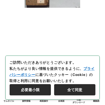
ご訪問いただきありがとうございます。
私たちがより良い情報を提供できるように、
プライ
バシーポリシー
に基づいたクッキー（Cookie）の
取得と利用に同意をお願いいたします。
必要最小限
全て同意
印刷
サムネイル
資料情報
画面操作
全画面
概観図
ダウンロード