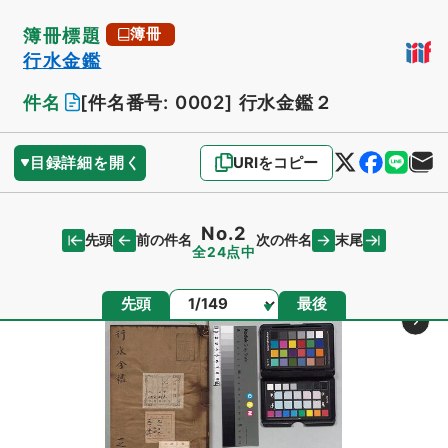
簿冊標題
簿冊
行水金鑑
件名
[件名番号: 0002]
行水金鑑２
目録詳細を開く
URIをコピー
No.2
先頭
末尾
前の件名
次の件名
全24点中
ページ
先頭
最後