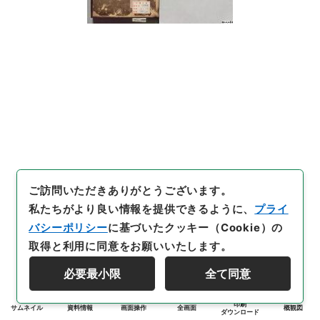
ご訪問いただきありがとうございます。
私たちがより良い情報を提供できるように、
プライ
バシーポリシー
に基づいたクッキー（Cookie）の
取得と利用に同意をお願いいたします。
必要最小限
全て同意
印刷
サムネイル
資料情報
画面操作
全画面
概観図
ダウンロード