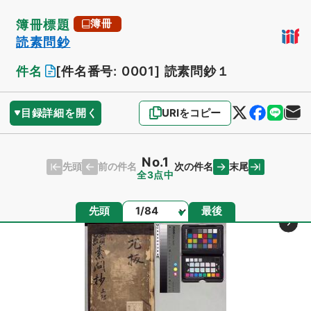
簿冊標題
簿冊
読素問鈔
件名
[件名番号: 0001]
読素問鈔１
目録詳細を開く
URIをコピー
No.1
先頭
末尾
前の件名
次の件名
全3点中
ページ
先頭
最後