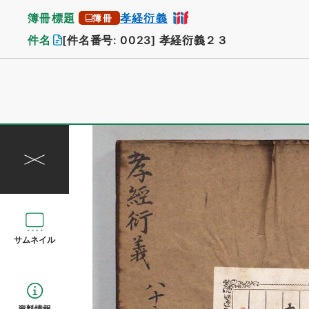
簿冊標題
孝経衍義
簿冊
件名
[件名番号: 0023]
孝経衍義２３
サムネイル
資料情報