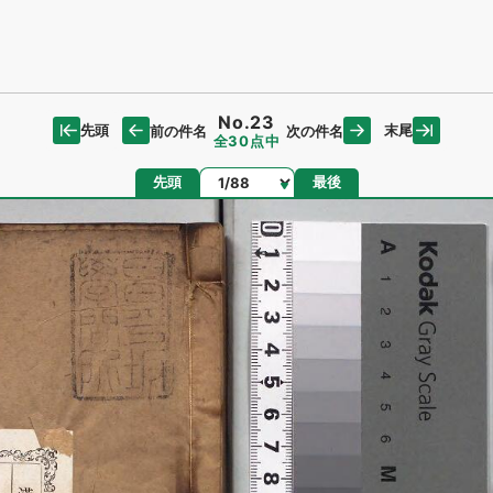
No.23
先頭
末尾
前の件名
次の件名
全30点中
ページ
先頭
最後