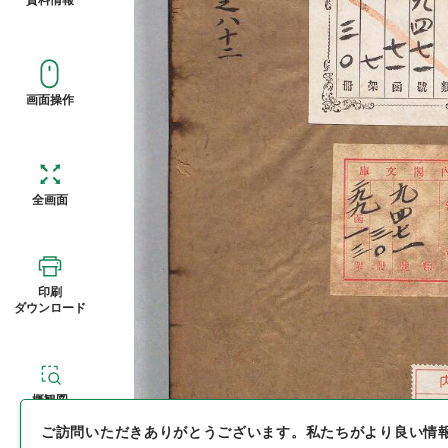
画面操作
全画面
印刷
ダウンロード
概観図
ご訪問いただきありがとうございます。
私たちがより良い情