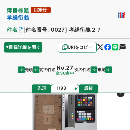
簿冊標題
簿冊
孝経衍義
件名
[件名番号: 0027]
孝経衍義２７
目録詳細を開く
URIをコピー
No.27
先頭
末尾
前の件名
次の件名
全30点中
ページ
先頭
最後