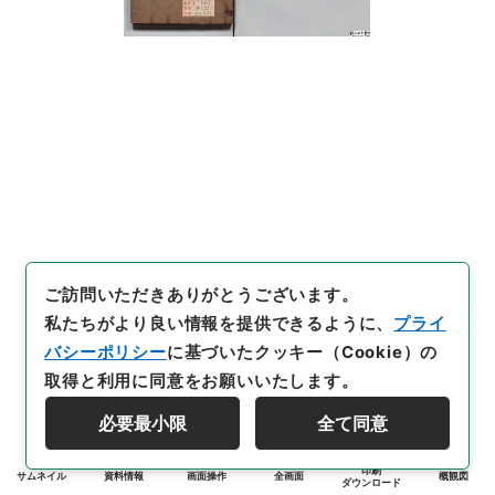
ご訪問いただきありがとうございます。
私たちがより良い情報を提供できるように、
プライ
バシーポリシー
に基づいたクッキー（Cookie）の
取得と利用に同意をお願いいたします。
必要最小限
全て同意
印刷
サムネイル
資料情報
画面操作
全画面
概観図
ダウンロード