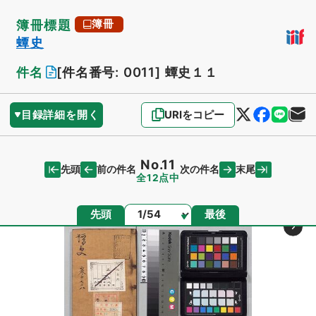
簿冊標題
簿冊
蟫史
件名
[件名番号: 0011]
蟫史１１
目録詳細を開く
URIをコピー
No.11
先頭
末尾
前の件名
次の件名
全12点中
ページ
先頭
最後