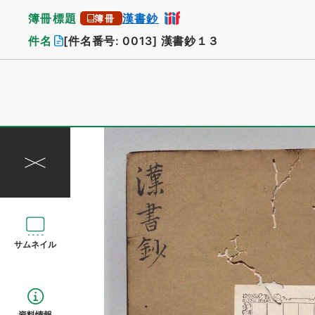
簿冊標題
漢書鈔
簿冊
件名
[件名番号: 0013]
漢書鈔１３
サムネイル
資料情報