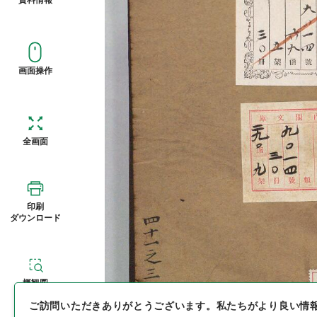
画面操作
全画面
印刷
ダウンロード
概観図
ご訪問いただきありがとうございます。
私たちがより良い情