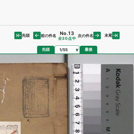
No.13
先頭
末尾
前の件名
次の件名
全30点中
ページ
先頭
最後