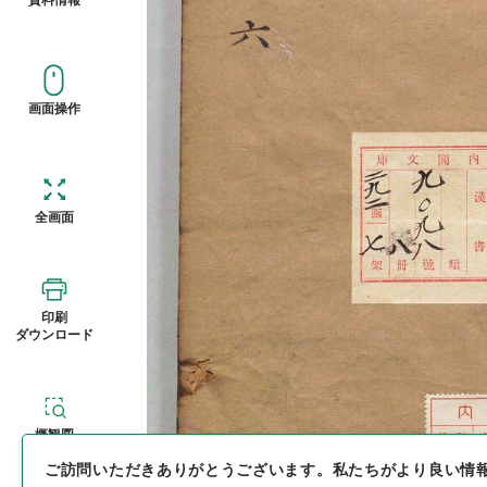
画面操作
全画面
印刷
ダウンロード
概観図
ご訪問いただきありがとうございます。
私たちがより良い情