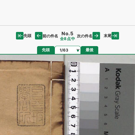
No.5
先頭
末尾
前の件名
次の件名
全8点中
ページ
先頭
最後