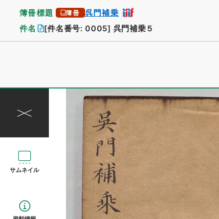
簿冊標題
呉門補乗
簿冊
件名
[件名番号: 0005]
呉門補乗５
サムネイル
資料情報