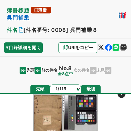
簿冊標題
簿冊
呉門補乗
件名
[件名番号: 0008]
呉門補乗８
目録詳細を開く
URIをコピー
No.8
先頭
末尾
前の件名
次の件名
全8点中
ページ
先頭
最後