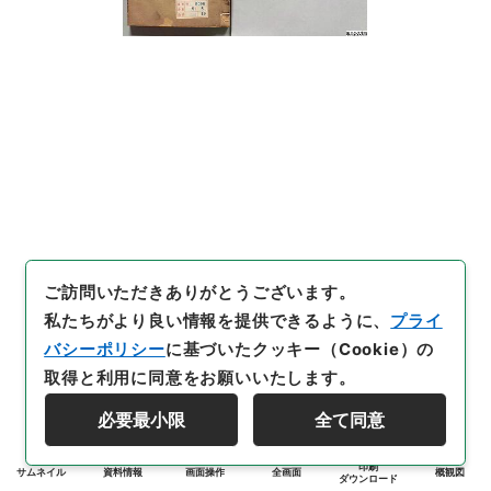
ご訪問いただきありがとうございます。
私たちがより良い情報を提供できるように、
プライ
バシーポリシー
に基づいたクッキー（Cookie）の
取得と利用に同意をお願いいたします。
必要最小限
全て同意
印刷
サムネイル
資料情報
画面操作
全画面
概観図
ダウンロード