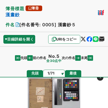
簿冊標題
簿冊
漢書鈔
件名
[件名番号: 0005]
漢書鈔５
目録詳細を開く
URIをコピー
No.5
先頭
末尾
前の件名
次の件名
全30点中
ページ
先頭
最後