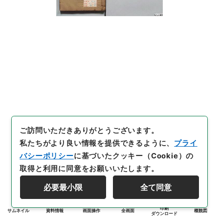
ご訪問いただきありがとうございます。
私たちがより良い情報を提供できるように、
プライ
バシーポリシー
に基づいたクッキー（Cookie）の
取得と利用に同意をお願いいたします。
必要最小限
全て同意
印刷
サムネイル
資料情報
画面操作
全画面
概観図
ダウンロード