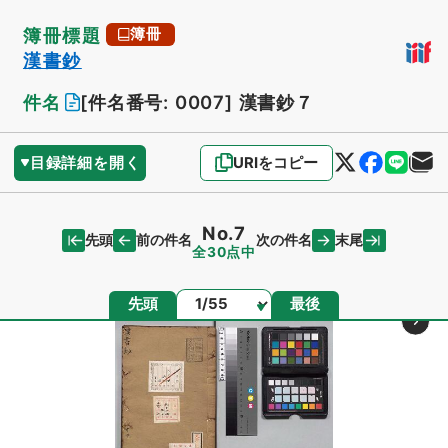
簿冊標題
簿冊
漢書鈔
件名
[件名番号: 0007]
漢書鈔７
目録詳細を開く
URIをコピー
No.7
先頭
末尾
前の件名
次の件名
全30点中
ページ
先頭
最後