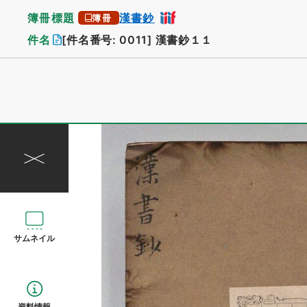
簿冊標題
漢書鈔
簿冊
件名
[件名番号: 0011]
漢書鈔１１
サムネイル
資料情報