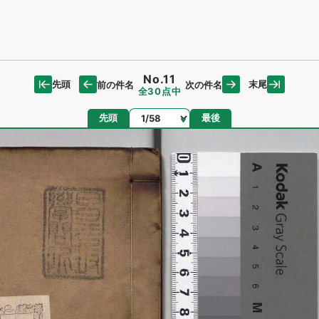
No.11
先頭
末尾
前の件名
次の件名
全30点中
ページ
先頭
最後