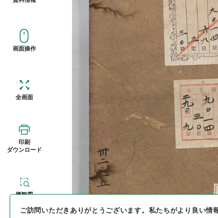
画面操作
全画面
印刷
ダウンロード
概観図
ご訪問いただきありがとうございます。
私たちがより良い情