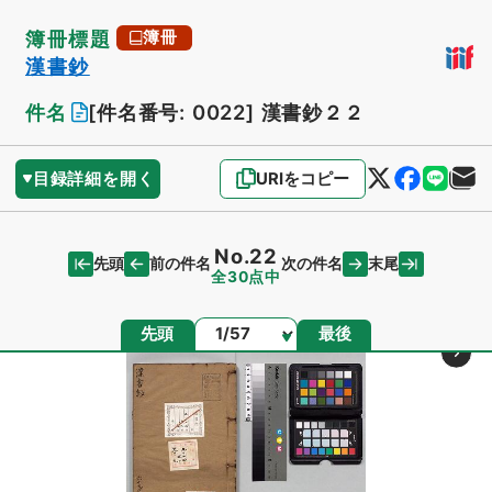
簿冊標題
簿冊
漢書鈔
件名
[件名番号: 0022]
漢書鈔２２
目録詳細を開く
URIをコピー
No.22
先頭
末尾
前の件名
次の件名
全30点中
ページ
先頭
最後