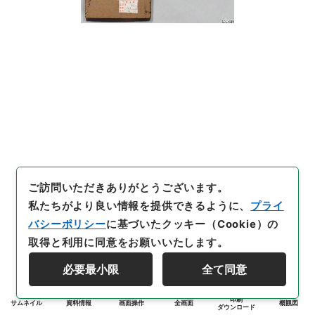
ご訪問いただきありがとうございます。
私たちがより良い情報を提供できるように、
プライ
バシーポリシー
に基づいたクッキー（Cookie）の
取得と利用に同意をお願いいたします。
必要最小限
全て同意
印刷
サムネイル
資料情報
画面操作
全画面
概観図
ダウンロード