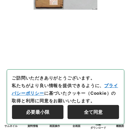
ご訪問いただきありがとうございます。
私たちがより良い情報を提供できるように、
プライ
バシーポリシー
に基づいたクッキー（Cookie）の
取得と利用に同意をお願いいたします。
必要最小限
全て同意
印刷
サムネイル
資料情報
画面操作
全画面
概観図
ダウンロード