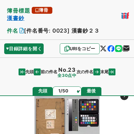
簿冊標題
簿冊
漢書鈔
件名
[件名番号: 0023]
漢書鈔２３
目録詳細を開く
URIをコピー
No.23
先頭
末尾
前の件名
次の件名
全30点中
ページ
先頭
最後