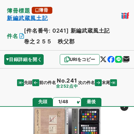
簿冊標題
簿冊
新編武蔵風土記
[件名番号: 0241]
新編武蔵風土記
件名
巻之２５５ 秩父郡
目録詳細を開く
URIをコピー
No.241
先頭
末尾
前の件名
次の件名
全252点中
ページ
先頭
最後