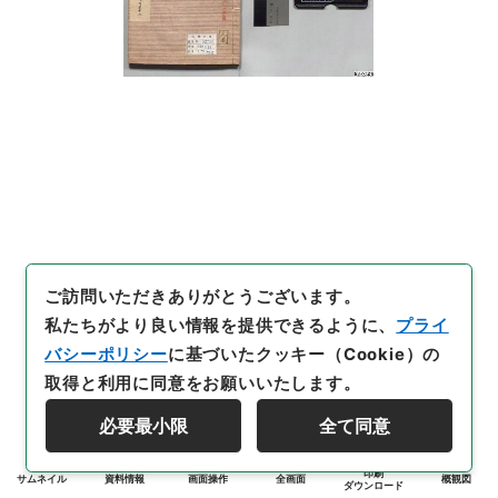
ご訪問いただきありがとうございます。
私たちがより良い情報を提供できるように、
プライ
バシーポリシー
に基づいたクッキー（Cookie）の
取得と利用に同意をお願いいたします。
必要最小限
全て同意
印刷
サムネイル
資料情報
画面操作
全画面
概観図
ダウンロード