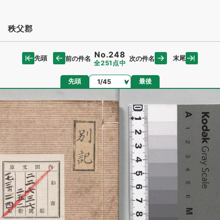
 秩父郡
No.248
先頭
末尾
前の件名
次の件名
全251点中
ページ
先頭
最後