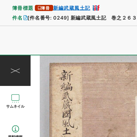
簿冊標題
新編武蔵風土記
簿冊
件名
[件名番号: 0249]
新編武蔵風土記 巻之２６３
サムネイル
資料情報