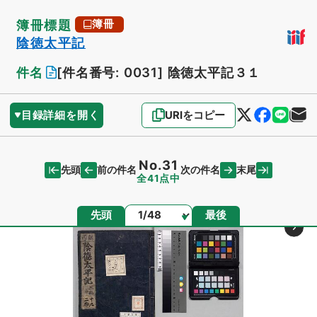
簿冊標題
簿冊
陰徳太平記
件名
[件名番号: 0031]
陰徳太平記３１
目録詳細を開く
URIをコピー
No.31
先頭
末尾
前の件名
次の件名
全41点中
ページ
先頭
最後