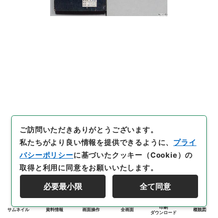
ご訪問いただきありがとうございます。
私たちがより良い情報を提供できるように、
プライ
バシーポリシー
に基づいたクッキー（Cookie）の
取得と利用に同意をお願いいたします。
必要最小限
全て同意
印刷
サムネイル
資料情報
画面操作
全画面
概観図
ダウンロード