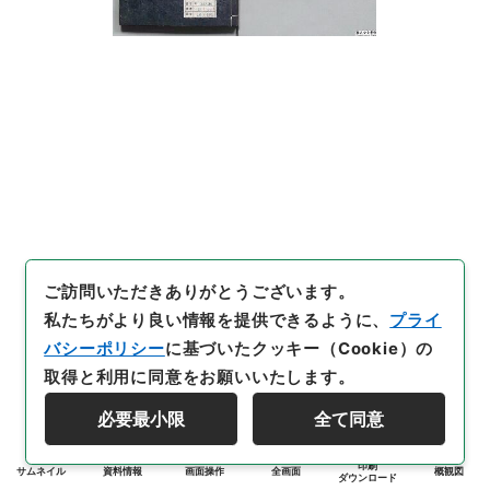
ご訪問いただきありがとうございます。
私たちがより良い情報を提供できるように、
プライ
バシーポリシー
に基づいたクッキー（Cookie）の
取得と利用に同意をお願いいたします。
必要最小限
全て同意
印刷
サムネイル
資料情報
画面操作
全画面
概観図
ダウンロード