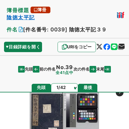
簿冊標題
簿冊
陰徳太平記
件名
[件名番号: 0039]
陰徳太平記３９
目録詳細を開く
URIをコピー
No.39
先頭
末尾
前の件名
次の件名
全41点中
ページ
先頭
最後