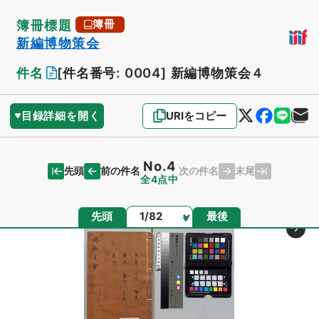
簿冊標題
簿冊
新編博物策会
件名
[件名番号: 0004]
新編博物策会４
目録詳細を開く
URIをコピー
No.4
先頭
末尾
前の件名
次の件名
全4点中
ページ
先頭
最後