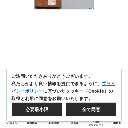
ご訪問いただきありがとうございます。
私たちがより良い情報を提供できるように、
プライ
バシーポリシー
に基づいたクッキー（Cookie）の
取得と利用に同意をお願いいたします。
必要最小限
全て同意
印刷
サムネイル
資料情報
画面操作
全画面
概観図
ダウンロード