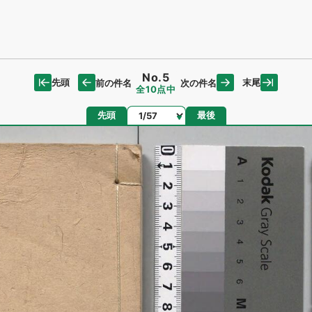
No.5
先頭
末尾
前の件名
次の件名
全10点中
ページ
先頭
最後