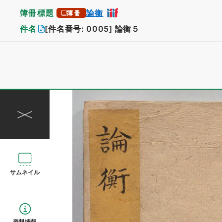
簿冊標題
論衡
簿冊
件名
[件名番号: 0005]
論衡５
サムネイル
資料情報