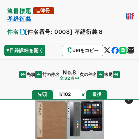
簿冊標題
簿冊
孝経衍義
件名
[件名番号: 0008]
孝経衍義８
目録詳細を開く
URIをコピー
No.8
先頭
末尾
前の件名
次の件名
全32点中
ページ
先頭
最後