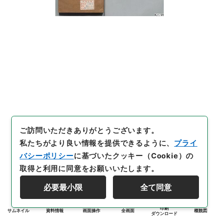
ご訪問いただきありがとうございます。
私たちがより良い情報を提供できるように、
プライ
バシーポリシー
に基づいたクッキー（Cookie）の
取得と利用に同意をお願いいたします。
必要最小限
全て同意
印刷
サムネイル
資料情報
画面操作
全画面
概観図
ダウンロード