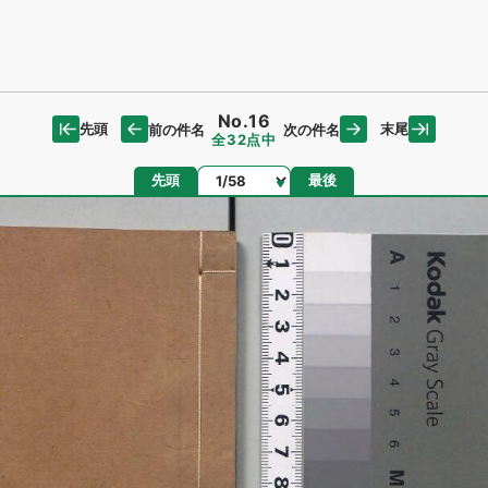
No.16
先頭
末尾
前の件名
次の件名
全32点中
ページ
先頭
最後