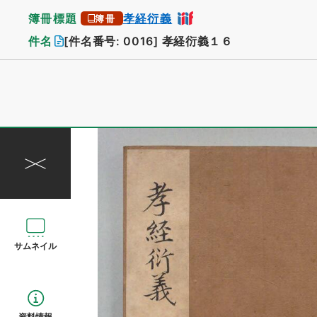
簿冊標題
孝経衍義
簿冊
件名
[件名番号: 0016]
孝経衍義１６
サムネイル
資料情報