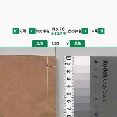
No.18
先頭
末尾
前の件名
次の件名
全32点中
ページ
先頭
最後