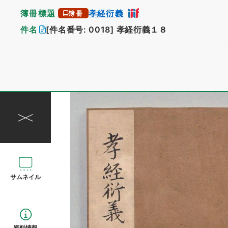
簿冊標題
孝経衍義
簿冊
件名
[件名番号: 0018]
孝経衍義１８
サムネイル
資料情報