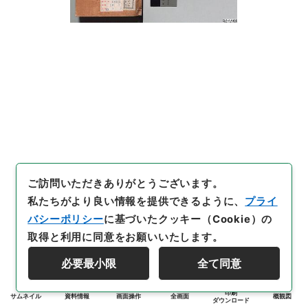
ご訪問いただきありがとうございます。
私たちがより良い情報を提供できるように、
プライ
バシーポリシー
に基づいたクッキー（Cookie）の
取得と利用に同意をお願いいたします。
必要最小限
全て同意
印刷
サムネイル
資料情報
画面操作
全画面
概観図
ダウンロード