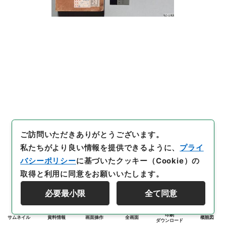
ご訪問いただきありがとうございます。
私たちがより良い情報を提供できるように、
プライ
バシーポリシー
に基づいたクッキー（Cookie）の
取得と利用に同意をお願いいたします。
必要最小限
全て同意
印刷
サムネイル
資料情報
画面操作
全画面
概観図
ダウンロード