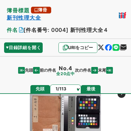
簿冊標題
簿冊
新刊性理大全
件名
[件名番号: 0004]
新刊性理大全４
目録詳細を開く
URIをコピー
No.4
先頭
末尾
前の件名
次の件名
全20点中
ページ
先頭
最後