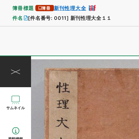
簿冊標題
新刊性理大全
簿冊
件名
[件名番号: 0011]
新刊性理大全１１
サムネイル
資料情報