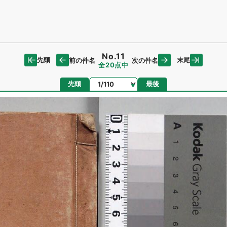
No.11
先頭
末尾
前の件名
次の件名
全20点中
ページ
先頭
最後