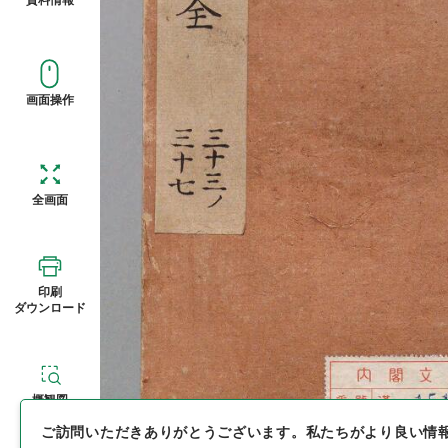
画面操作
全画面
印刷
ダウンロード
概観図
ご訪問いただきありがとうございます。
私たちがより良い情