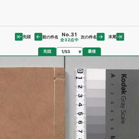
No.31
先頭
末尾
前の件名
次の件名
全32点中
ページ
先頭
最後