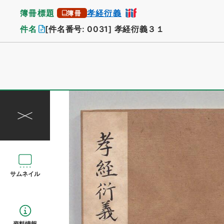
簿冊標題
孝経衍義
簿冊
件名
[件名番号: 0031]
孝経衍義３１
サムネイル
資料情報