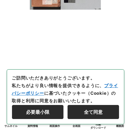
ご訪問いただきありがとうございます。
私たちがより良い情報を提供できるように、
プライ
バシーポリシー
に基づいたクッキー（Cookie）の
取得と利用に同意をお願いいたします。
必要最小限
全て同意
印刷
サムネイル
資料情報
画面操作
全画面
概観図
ダウンロード