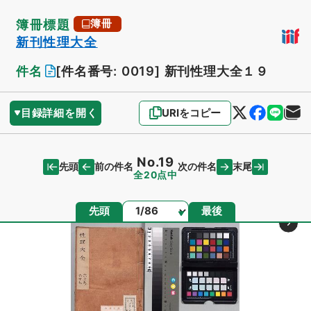
簿冊標題
簿冊
新刊性理大全
件名
[件名番号: 0019]
新刊性理大全１９
目録詳細を開く
URIをコピー
No.19
先頭
末尾
前の件名
次の件名
全20点中
ページ
先頭
最後