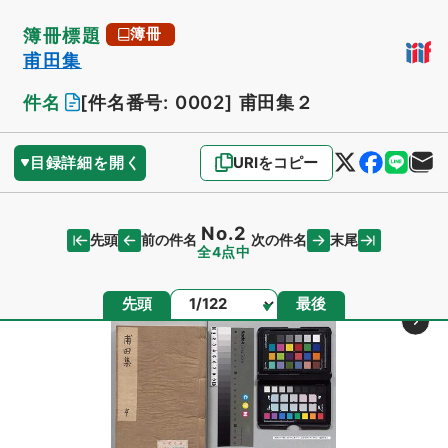
簿冊標題
簿冊
甫田集
件名
[件名番号: 0002]
甫田集２
目録詳細を開く
URIをコピー
No.2
先頭
末尾
前の件名
次の件名
全4点中
ページ
先頭
最後