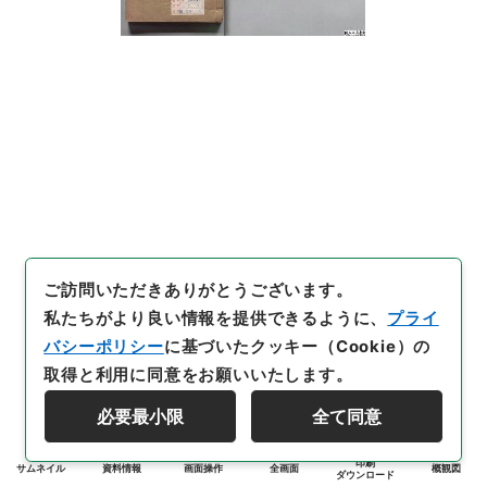
ご訪問いただきありがとうございます。
私たちがより良い情報を提供できるように、
プライ
バシーポリシー
に基づいたクッキー（Cookie）の
取得と利用に同意をお願いいたします。
必要最小限
全て同意
印刷
サムネイル
資料情報
画面操作
全画面
概観図
ダウンロード