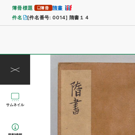
簿冊標題
隋書
簿冊
件名
[件名番号: 0014]
隋書１４
サムネイル
資料情報