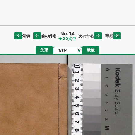
No.14
先頭
末尾
前の件名
次の件名
全20点中
ページ
先頭
最後