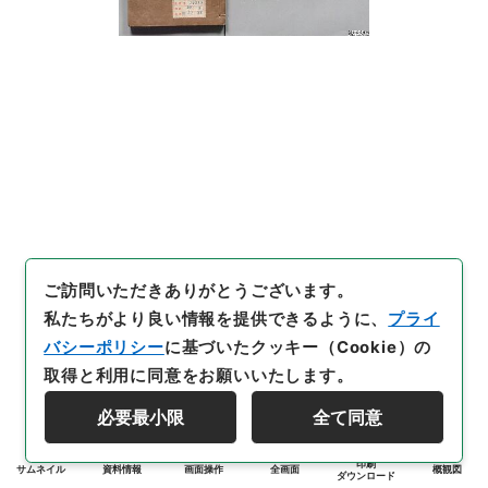
ご訪問いただきありがとうございます。
私たちがより良い情報を提供できるように、
プライ
バシーポリシー
に基づいたクッキー（Cookie）の
取得と利用に同意をお願いいたします。
必要最小限
全て同意
印刷
サムネイル
資料情報
画面操作
全画面
概観図
ダウンロード