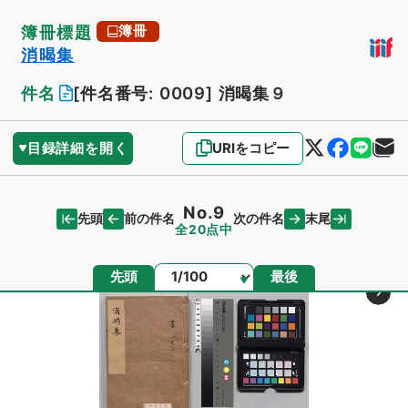
簿冊標題
簿冊
消暍集
件名
[件名番号: 0009]
消暍集９
目録詳細を開く
URIをコピー
No.9
先頭
末尾
前の件名
次の件名
全20点中
ページ
先頭
最後